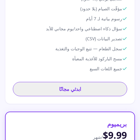
مؤقّت الصيام (بلا حدود)
رسوم بيانية لـ 7 أيام
سؤال ذكاء اصطناعي واحد/يوم مجاني للأبد
تصدير البيانات (CSV)
سجل الطعام — تتبع الوجبات والتغذية
مسح الباركود للأغذية المعبأة
جميع اللغات السبع
ابدئي مجانًا
بريميوم
$9.99
/شهر