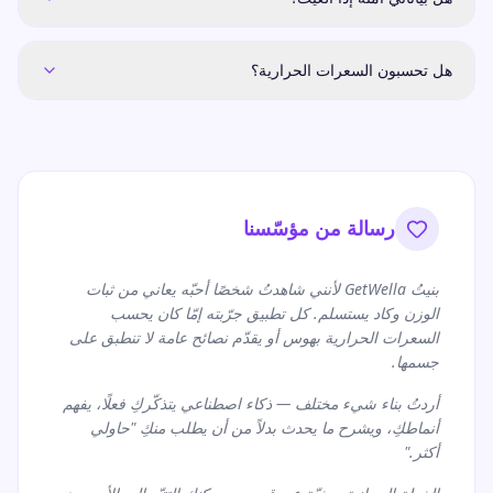
هل تحسبون السعرات الحرارية؟
رسالة من مؤسّسنا
بنيتُ GetWella لأنني شاهدتُ شخصًا أحبّه يعاني من ثبات
الوزن وكاد يستسلم. كل تطبيق جرّبته إمّا كان يحسب
السعرات الحرارية بهوس أو يقدّم نصائح عامة لا تنطبق على
جسمها.
أردتُ بناء شيء مختلف — ذكاء اصطناعي يتذكّركِ فعلًا، يفهم
أنماطكِ، ويشرح ما يحدث بدلاً من أن يطلب منكِ "حاولي
أكثر."