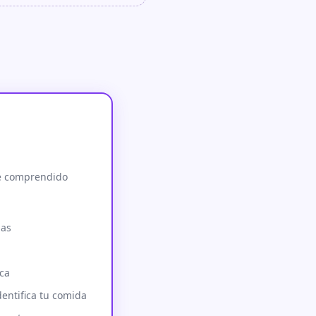
e comprendido
das
ca
dentifica tu comida