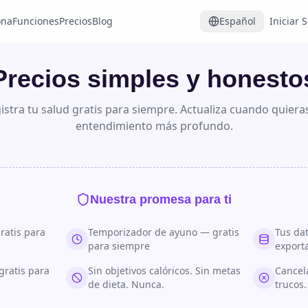
ona
Funciones
Precios
Blog
Español
Iniciar 
Precios simples y honesto
istra tu salud gratis para siempre. Actualiza cuando quiera
entendimiento más profundo.
Nuestra promesa para ti
ratis para
Temporizador de ayuno — gratis
Tus da
para siempre
export
gratis para
Sin objetivos calóricos. Sin metas
Cancel
de dieta. Nunca.
trucos.