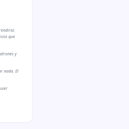
rendirse.
icos que
patrones y
r nada. El
quier