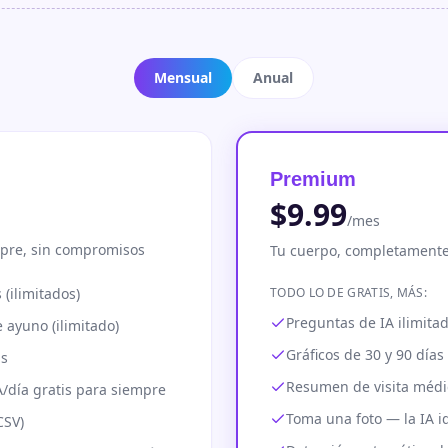
Mensual
Anual
Premium
$9.99
/mes
mpre, sin compromisos
Tu cuerpo, completament
 (ilimitados)
TODO LO DE GRATIS, MÁS:
Preguntas de IA ilimita
 ayuno (ilimitado)
Gráficos de 30 y 90 días
as
Resumen de visita médi
/día gratis para siempre
Toma una foto — la IA i
CSV)