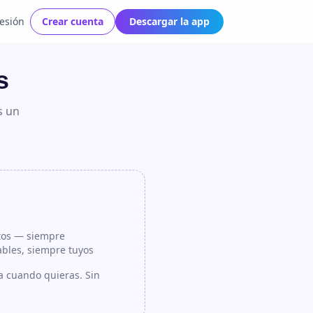
Sesión
Crear cuenta
Descargar la app
s
s un
tos — siempre
ables, siempre tuyos
a cuando quieras. Sin