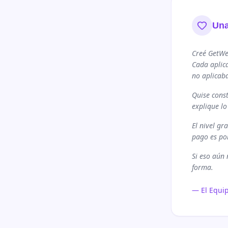
Una
Creé GetWe
Cada aplic
no aplicab
Quise const
explique lo
El nivel gr
pago es por
Si eso aún 
forma.
— El Equi