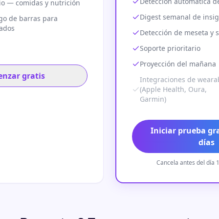
Detección automática d
io — comidas y nutrición
Digest semanal de insig
go de barras para
sados
Detección de meseta y 
Soporte prioritario
Proyección del mañana
nzar gratis
Integraciones de weara
(Apple Health, Oura,
Garmin)
Iniciar prueba gr
días
Cancela antes del día 