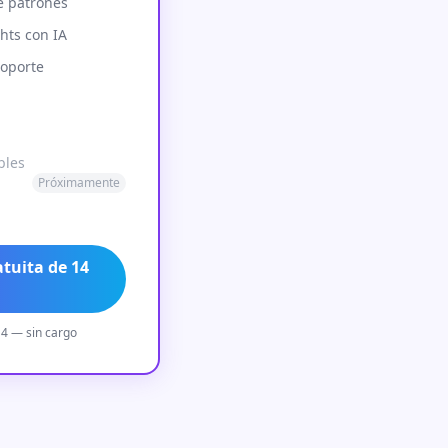
e patrones
hts con IA
soporte
bles
Próximamente
atuita de 14
14 — sin cargo